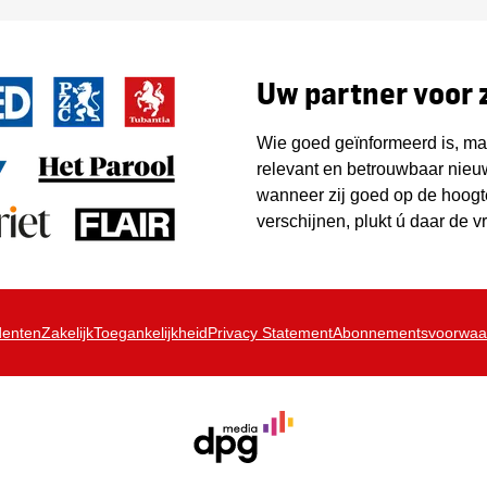
Uw partner voor
Wie goed geïnformeerd is, m
relevant en betrouwbaar nie
wanneer zij goed op de hoogte
verschijnen, plukt ú daar de v
denten
Zakelijk
Toegankelijkheid
Privacy Statement
Abonnementsvoorwaa