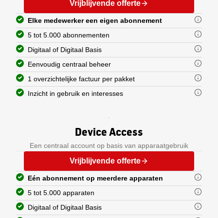
Vrijblijvende offerte
Elke medewerker heeft onbepe
Elke medewerker een eigen abonnement
5 tot 5.000 abonnementen
Digitaal of Digitaal Basis
Eenvoudig centraal beheer
1 overzichtelijke factuur per pakket
Inzicht in gebruik en interesses
Eén abonnement en een niet-per
U heeft keuze uit pakketten van 5 
U heeft de keuze tussen de abonnem
In de business portal voor centraa
Gemak voorop: daarom geen losse f
Met door ons gemaakte gebruikersda
Device Access
Digitaal
Eindgebruikers verwijderen 
Werkt u met Peppol? Dan werkt de 
Elke medewerker heeft onbepe
Inzien hoeveel eindgebruike
Een centraal account op basis van apparaatgebruik
Ook leest elke medewerker de
Inzien welk(e) pakket(ten) u
Vrijblijvende offerte
Daarnaast krijgt elke medew
Digitaal Basis
Eén abonnement op meerdere apparaten
Elke medewerker heeft onbepe
5 tot 5.000 apparaten
Digitaal of Digitaal Basis