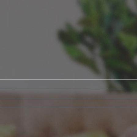
de PZC
de Stentor
Tubantia