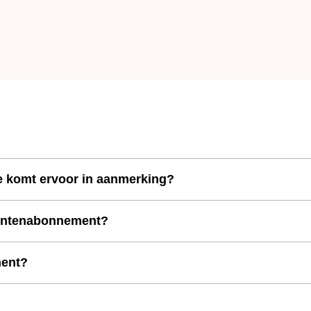
e komt ervoor in aanmerking?
udentenabonnement?
ment?