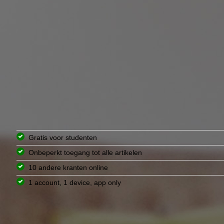
Gratis voor studenten
Onbeperkt toegang tot alle artikelen
10 andere kranten online
1 account, 1 device, app only