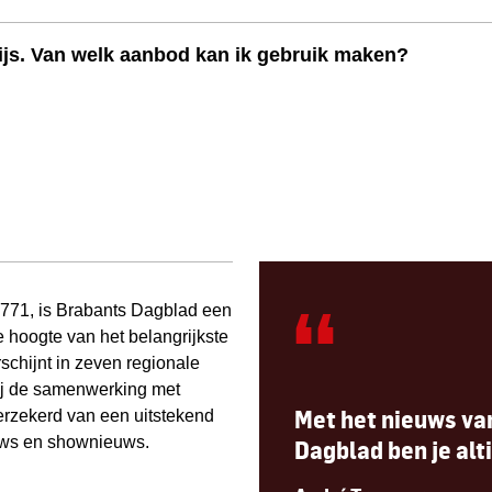
ijs. Van welk aanbod kan ik gebruik maken?
“
 1771, is Brabants Dagblad een
e hoogte van het belangrijkste
schijnt in zeven regionale
zij de samenwerking met
Met het nieuws va
rzekerd van een uitstekend
euws en shownieuws.
Dagblad ben je alti