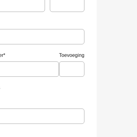
er
*
Toevoeging
s