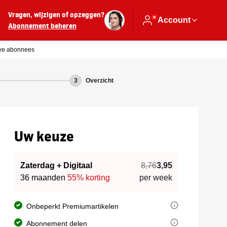
Vragen, wijzigen of opzeggen?
Account
Abonnement beheren
uwe abonnees
3
Overzicht
Uw keuze
Zaterdag + Digitaal
8,76
3,95
36 maanden
55% korting
per week
Elk Brabants Dagblad-abonnement geeft u onbeperkt toegang tot al
Onbeperkt Premiumartikelen
U kunt dus ook alle Premiumartikelen lezen, die u herkent aan he
U kunt uw abonnement delen met een extra persoon binnen uw huish
Abonnement delen